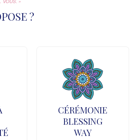
 VOUS. »
POSE ?
À
CÉRÉMONIE
BLESSING
TÉ
WAY