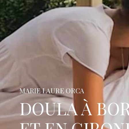
MARIE LAURE ORCA
DOULA À BO
ET EN GIRON