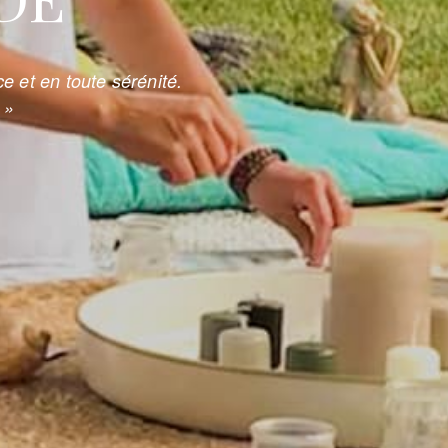
e et en toute sérénité.
 »